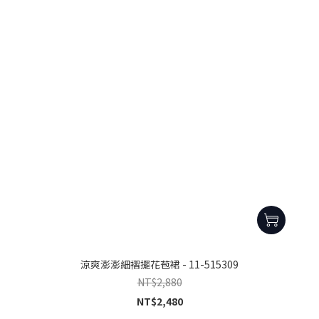
涼爽澎澎細褶擺花苞裙 - 11-515309
NT$2,880
NT$2,480