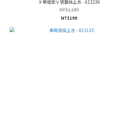
Ｘ帶造型Ｖ領蕾絲上衣 - 613226
NT$1,180
NT$199