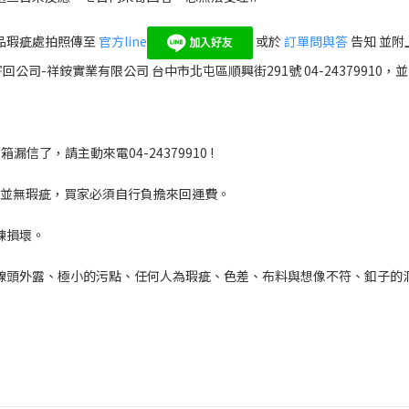
品瑕疵處拍照傳至
官方line
或於
訂單問與答
告知 並
公司-祥銨實業有限公司 台中市北屯區順興街291號 04-2437991
信了，請主動來電04-24379910 !
並無瑕疵，買家必須自行負擔來回運費。
鍊損壞。
線頭外露、極小的污點、任何人為瑕疵、色差、布料與想像不符、釦子的洞