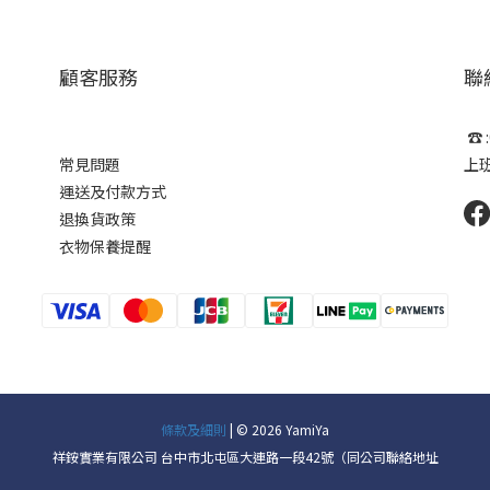
顧客服務
聯
☎ :
常見問題
上班時
運送及付款方式
退換貨政策
衣物保養提醒
條款及細則
| © 2026 YamiYa
祥銨實業有限公司 台中市北屯區大連路一段42號（同公司聯絡地址