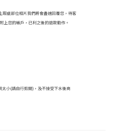
附上瑕疵部位相片我們將會盡速回覆您，待客
0，並附上您的帳戶，已利之後的退款動作。
太小(請自行剪開)，及不接受下水後商