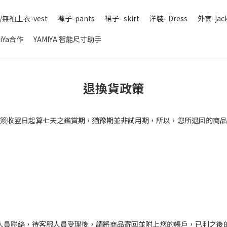
/無袖上衣-vest
褲子-pants
裙子- skirt
洋裝- Dress
外套-jac
iYa合作
YAMIYA 智能尺寸助手
退換貨政策
簽收翌日起算七天之鑑賞期，猶豫期並非試用期，所以，您所退回的商品
人員聯絡，待客服人員受理後，請將商品寄回並附上您的帳戶，已利之後