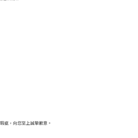
瑕疵，向您至上誠摰歉意。