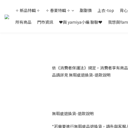
✧ 新品特輯 ✧
✧ 春夏特輯 ✧
甜甜價
上衣-top
背心
所有商品
門市資訊
❤與 yamiya小編 聊聊❤
我想與Yam
依《消費者保護法》規定，消費者享有商品
品請詳見 無瑕疵退換貨-退款說明
無瑕疵退換貨-退款說明
*若需要進行無瑕疵品退換貨，請先與客服