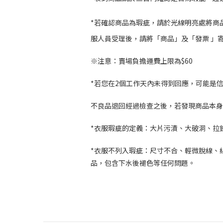
*若確認商品為瑕疵，請於光線明亮處將商
服人員受理後，請將「商品」及「發票 」寄回
※注意：賣場負擔運費上限為$60
*若您在2個工作天內未得到回應，可能是信箱漏
不良品退回經過檢查之後，若發現商品本身
*衣服瑕疵的定義：大片污漬、大破洞、拉
*衣服不列入瑕疵：尺寸不合、輕微脫線、
品，包含下水後褪色等任何問題。