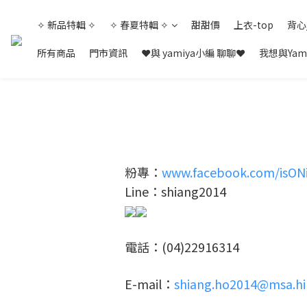
✧ 新品特輯 ✧
✧ 春夏特輯 ✧
甜甜價
上衣-top
背心
所有商品
門市資訊
❤與 yamiya小編 聊聊❤
我想與Yam
粉專：
www.facebook.com/isON
Line：shiang2014
電話：(04)22916314
E-mail：
shiang.ho2014@msa.hi