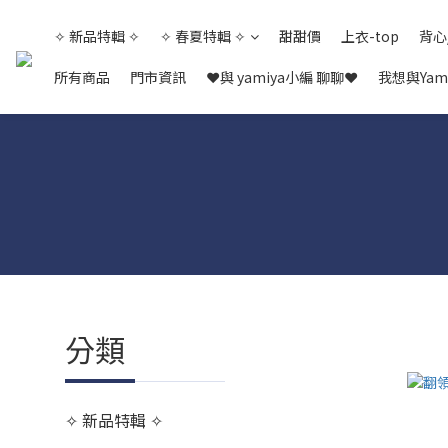
✧ 新品特輯 ✧
✧ 春夏特輯 ✧
甜甜價
上衣-top
背心
所有商品
門市資訊
❤與 yamiya小編 聊聊❤
我想與Yam
分類
✧ 新品特輯 ✧