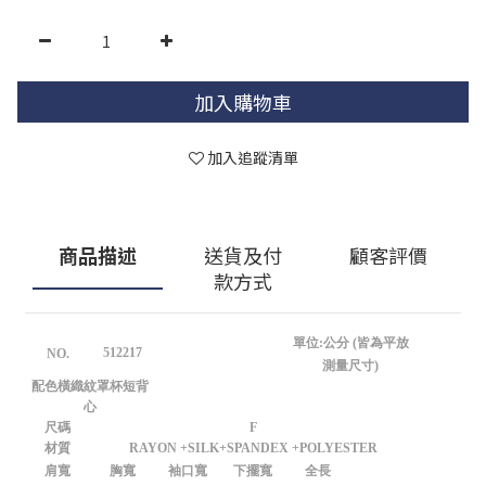
加入購物車
加入追蹤清單
商品描述
送貨及付
顧客評價
款方式
單位:公分 (皆為平放
512217
NO.
測量尺寸)
配色橫織紋罩杯短背
心
尺碼
F
材質
RAYON +SILK+SPANDEX +POLYESTER
肩寬
胸寬
袖口寬
下擺寬
全長