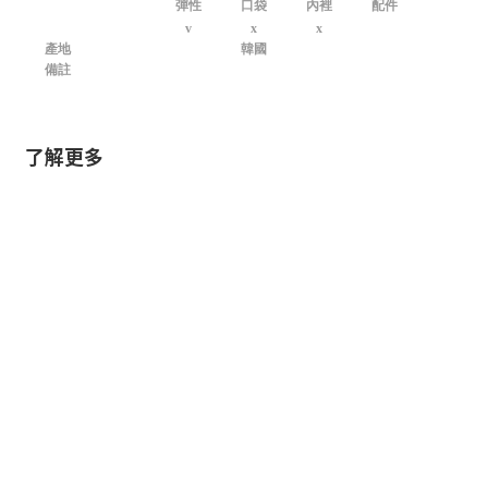
彈性
口袋
內裡
配件
v
x
x
產地
韓國
備註
了解更多