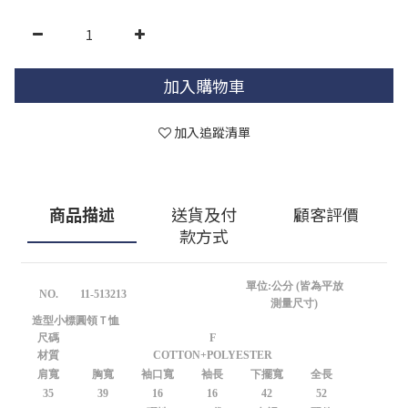
加入購物車
加入追蹤清單
商品描述
送貨及付
顧客評價
款方式
單位:公分 (皆為平放
NO.
11-513213
測量尺寸)
造型小標圓領Ｔ恤
尺碼
F
材質
COTTON+POLYESTER
肩寬
胸寬
袖口寬
袖長
下擺寬
全長
35
39
16
16
42
52