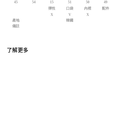
45
54
15
51
50
49
彈性
口袋
內裡
配件
X
V
X
產地
韓國
備註
了解更多