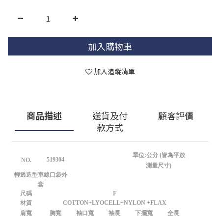
加入購物車
加入追蹤清單
商品描述
送貨及付
顧客評價
款方式
單位:公分 (皆為平放
519304
NO.
測量尺寸)
輕透造型車線口袋外
套
尺碼
F
材質
COTTON+LYOCELL+NYLON +FLAX
肩寬
胸寬
袖口寬
袖長
下擺寬
全長