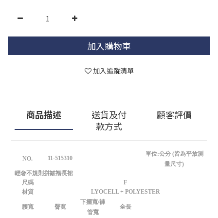
加入購物車
加入追蹤清單
商品描述
送貨及付
顧客評價
款方式
單位:公分 (皆為平放測
11-515310
NO.
量尺寸)
輕奢不規則拼皺褶長裙
尺碼
F
材質
LYOCELL + POLYESTER
下擺寬/褲
腰寬
臀寬
全長
管寬