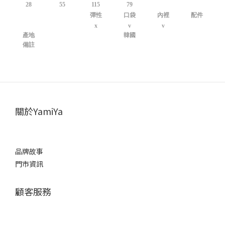
28
55
115
79
彈性
口袋
內裡
配件
x
v
v
產地
韓國
備註
關於YamiYa
品牌故事
門市資訊
顧客服務