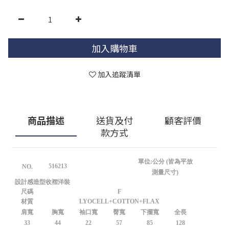
加入購物車
加入追蹤清單
商品描述
送貨及付
顧客評價
款方式
單位:公分 (皆為平放
516213
NO.
測量尺寸)
設計感造型收褶洋裝
尺碼
F
材質
LYOCELL+COTTON+FLAX
肩寬
胸寬
袖口寬
臀寬
下擺寬
全長
33
44
22
57
85
128