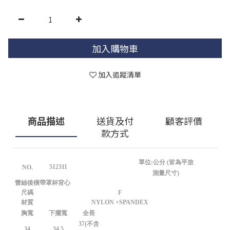
加入購物車
加入追蹤清單
商品描述
送貨及付
顧客評價
款方式
單位:公分 (皆為平放
512311
NO.
測量尺寸)
蕾絲後橫帶罩杯背心
尺碼
F
材質
NYLON +SPANDEX
胸寬
下擺寬
全長
37(不含
34
34.5