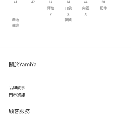
41
42
14
14
44
50
彈性
口袋
內裡
配件
V
X
X
產地
韓國
備註
關於YamiYa
品牌故事
門市資訊
顧客服務