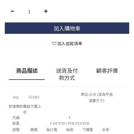
加入購物車
加入追蹤清單
商品描述
送貨及付
顧客評價
款方式
單位:公分 (皆為平放
513363
NO.
測量尺寸)
舒適簡約蕾絲下擺上
衣
尺碼
F
材質
COTTON+POLYESTER
肩寬
胸寬
袖口寬
袖長
下擺寬
全長