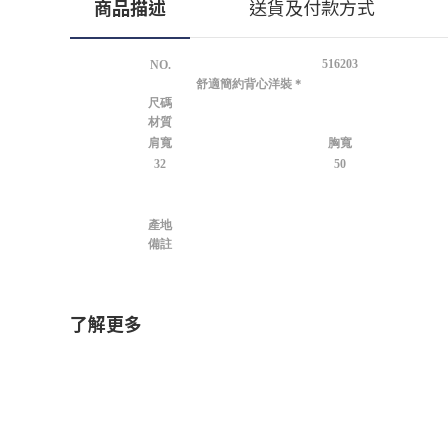
商品描述
送貨及付款方式
516203
NO.
舒適簡約背心洋裝＊
尺碼
材質
肩寬
胸寬
32
50
產地
備註
了解更多