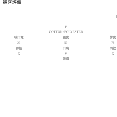
顧客評價
F
COTTON+POLYESTER
袖口寬
腰寬
臀寬
20
50
76
彈性
口袋
內裡
X
V
X
韓國