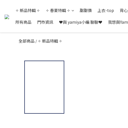
✧ 新品特輯 ✧
✧ 春夏特輯 ✧
甜甜價
上衣-top
背心
所有商品
門市資訊
❤與 yamiya小編 聊聊❤
我想與Yam
全部商品
✧ 新品特輯 ✧
/