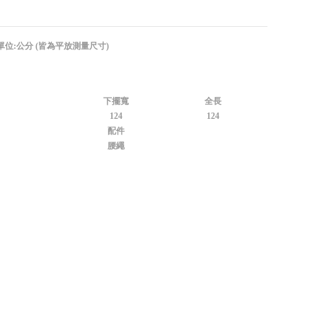
單位:公分 (皆為平放測量尺寸)
下擺寬
全長
124
124
配件
腰繩