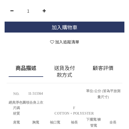
加入購物車
加入追蹤清單
商品描述
送貨及付
顧客評價
款方式
單位:公分 (皆為平放測
11-513364
NO.
量尺寸)
經典淨色圓領合身上衣
尺碼
F
材質
COTTON + POLYESTER
下擺寬/褲
肩寬
胸寬
袖口寬
袖長
全長
管寬