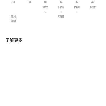
33
38
10
14
37
47
彈性
口袋
內裡
配件
v
x
x
產地
韓國
備註
了解更多