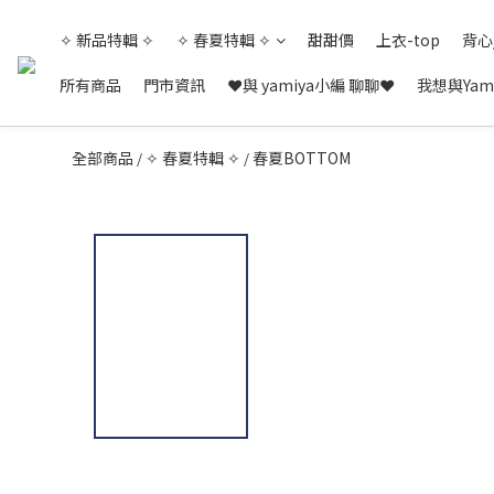
✧ 新品特輯 ✧
✧ 春夏特輯 ✧
甜甜價
上衣-top
背心
所有商品
門市資訊
❤與 yamiya小編 聊聊❤
我想與Yam
全部商品
✧ 春夏特輯 ✧
春夏BOTTOM
/
/