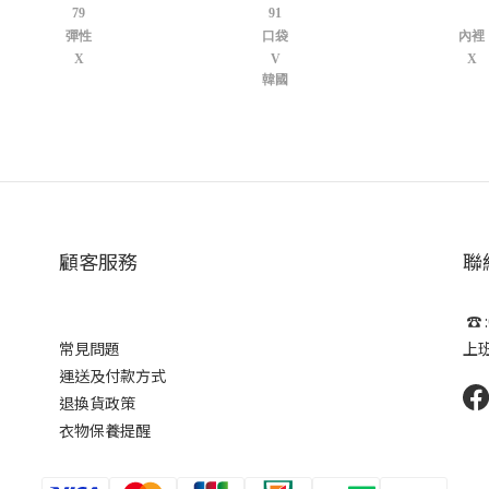
79
91
彈性
口袋
內裡
X
V
X
韓國
顧客服務
聯
☎ :
常見問題
上班時
運送及付款方式
退換貨政策
衣物保養提醒