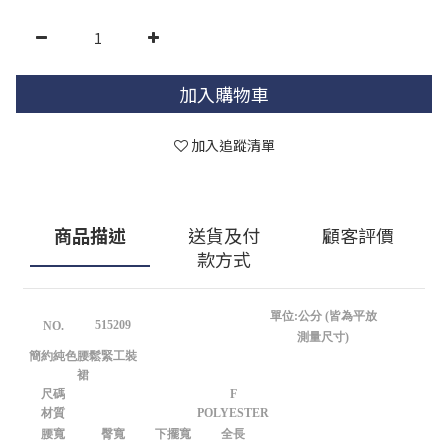
加入購物車
加入追蹤清單
商品描述
送貨及付
顧客評價
款方式
單位:公分 (皆為平放
515209
NO.
測量尺寸)
簡約純色腰鬆緊工裝
裙
尺碼
F
材質
POLYESTER
腰寬
臀寬
下擺寬
全長