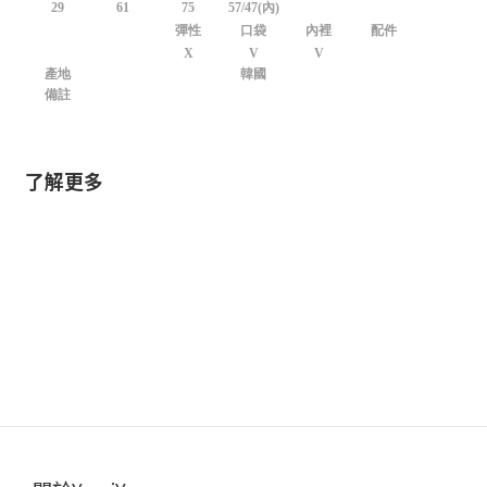
29
61
75
57/47(內)
彈性
口袋
內裡
配件
X
V
V
產地
韓國
備註
了解更多