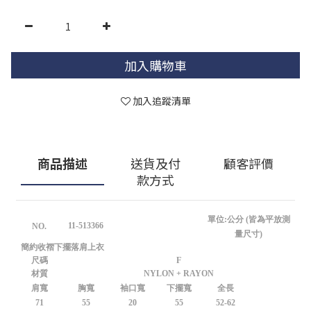
加入購物車
加入追蹤清單
商品描述
送貨及付
顧客評價
款方式
單位:公分 (皆為平放測
11-513366
NO.
量尺寸)
簡約收褶下擺落肩上衣
尺碼
F
材質
NYLON + RAYON
肩寬
胸寬
袖口寬
下擺寬
全長
71
55
20
55
52-62