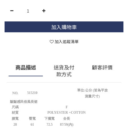
加入購物車
加入追蹤清單
商品描述
送貨及付
顧客評價
款方式
單位:公分 (皆為平放
515210
NO.
測量尺寸)
皺皺感民俗風長裙
尺碼
F
材質
POLYESTER +COTTON
腰寬
臀寬
下擺寬
全長
28
61
72.5
87/59(內)