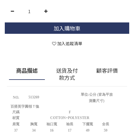
加入購物車
加入追蹤清單
商品描述
送貨及付
顧客評價
款方式
單位:公分 (皆為平放
513269
NO.
測量尺寸)
百搭英字圓領Ｔ恤
尺碼
F
材質
COTTON+POLYESTER
肩寬
胸寬
袖口寬
袖長
下擺寬
全長
37
34
16
17
49
59