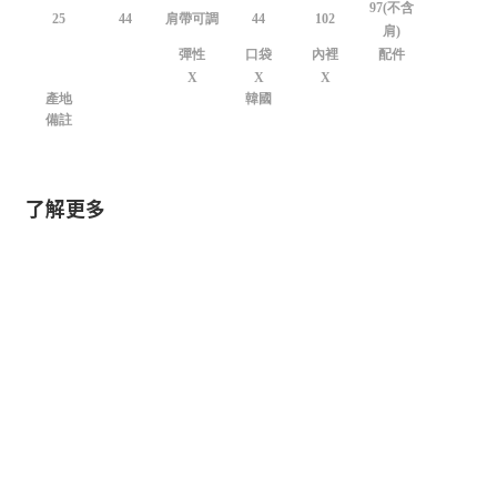
97(不含
25
44
肩帶可調
44
102
肩)
彈性
口袋
內裡
配件
X
X
X
產地
韓國
備註
了解更多