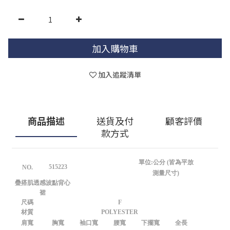
加入購物車
加入追蹤清單
商品描述
送貨及付
顧客評價
款方式
單位:公分 (皆為平放
515223
NO.
測量尺寸)
疊搭肌透感波點背心
裙
尺碼
F
材質
POLYESTER
肩寬
胸寬
袖口寬
腰寬
下擺寬
全長