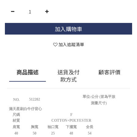
加入購物車
加入追蹤清單
商品描述
送貨及付
顧客評價
款方式
單位:公分 (皆為平放
512202
NO.
測量尺寸)
滿天星刷白牛仔背心
尺碼
F
材質
COTTON+POLYESTER
肩寬
胸寬
袖口寬
下擺寬
全長
40
50
25
48
54