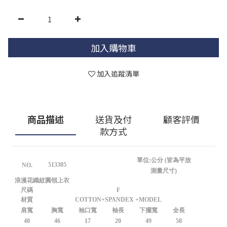
加入購物車
加入追蹤清單
商品描述
送貨及付
顧客評價
款方式
單位:公分 (皆為平放
513305
NO.
測量尺寸)
浪漫花織紋圓領上衣
尺碼
F
材質
COTTON+SPANDEX +MODEL
肩寬
胸寬
袖口寬
袖長
下擺寬
全長
40
46
17
20
49
58