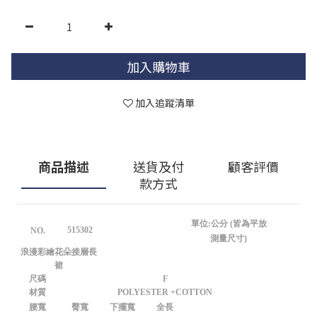
加入購物車
加入追蹤清單
商品描述
送貨及付
顧客評價
款方式
單位:公分 (皆為平放
515302
NO.
測量尺寸)
浪漫彩繪花朵接層長
裙
尺碼
F
材質
POLYESTER +COTTON
腰寬
臀寬
下擺寬
全長