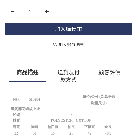
加入購物車
加入追蹤清單
商品描述
送貨及付
顧客評價
款方式
單位:公分 (皆為平放
513204
NO.
測量尺寸)
氣質麻花織紋上衣
尺碼
F
材質
POLYESTER +COTTON
肩寬
胸寬
袖口寬
袖長
下擺寬
全長
32
53
15
21
42
48.5