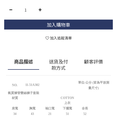
加入購物車
加入追蹤清單
商品描述
送貨及付
顧客評價
款方式
單位:公分 (皆為平放測
11-51A302
NO.
量尺寸)
氣質褲管蕾絲褲子套裝
材質
COTTON
上衣
肩寬
胸寬
袖口寬
下擺寬
全長
34
43
21
51
52