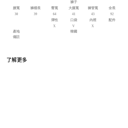
褲子
腰寬
褲檔長
臀寬
大腿寬
褲管寬
全長
30
39
64
41
43
92
彈性
口袋
內裡
配件
X
V
X
產地
韓國
備註
了解更多