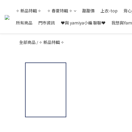
✧ 新品特輯 ✧
✧ 春夏特輯 ✧
甜甜價
上衣-top
背心
所有商品
門市資訊
❤與 yamiya小編 聊聊❤
我想與Yam
全部商品
✧ 新品特輯 ✧
/