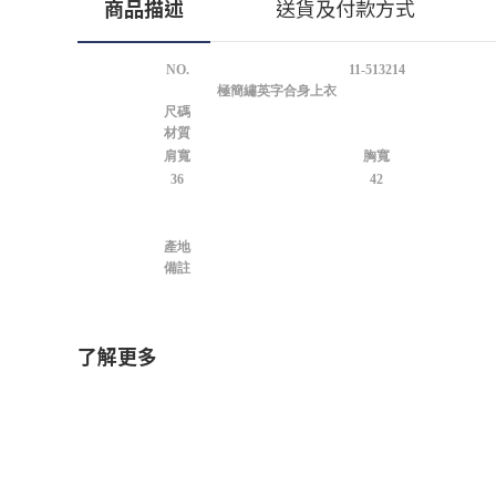
商品描述
送貨及付款方式
NO.
11-513214
極簡繡英字合身上衣
尺碼
材質
肩寬
胸寬
36
42
產地
備註
了解更多