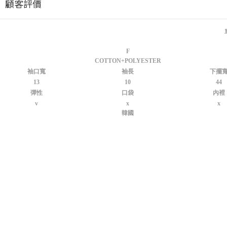
顧客評價
F
COTTON+POLYESTER
袖口寬
袖長
下擺
13
10
44
彈性
口袋
內裡
v
x
x
韓國