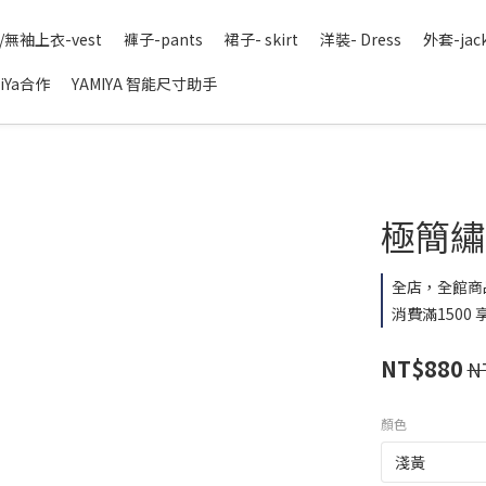
/無袖上衣-vest
褲子-pants
裙子- skirt
洋裝- Dress
外套-jac
iYa合作
YAMIYA 智能尺寸助手
極簡繡英
全店，全館商
消費滿1500
NT$880
N
顏色