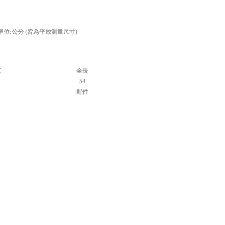
單位:公分 (皆為平放測量尺寸)
寬
全長
54
配件