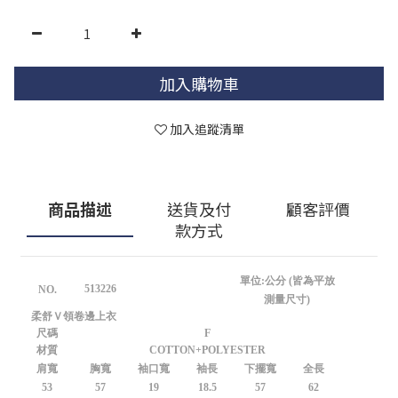
加入購物車
加入追蹤清單
商品描述
送貨及付
顧客評價
款方式
單位:公分 (皆為平放
513226
NO.
測量尺寸)
柔舒Ｖ領卷邊上衣
尺碼
F
材質
COTTON+POLYESTER
肩寬
胸寬
袖口寬
袖長
下擺寬
全長
53
57
19
18.5
57
62