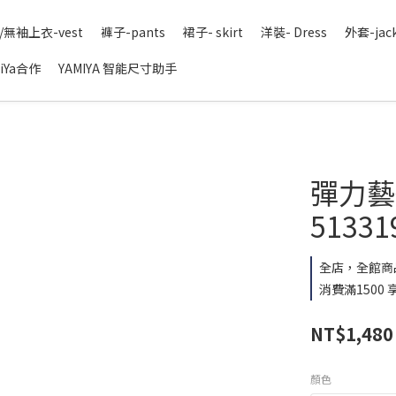
/無袖上衣-vest
褲子-pants
裙子- skirt
洋裝- Dress
外套-jac
iYa合作
YAMIYA 智能尺寸助手
彈力藝術
51331
全店，全館商
消費滿1500
NT$1,480
顏色