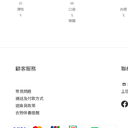
45
60
彈性
口袋
內裡
V
X
X
韓國
顧客服務
聯
☎ :
常見問題
上班時
運送及付款方式
退換貨政策
衣物保養提醒