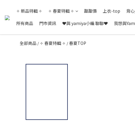
✧ 新品特輯 ✧
✧ 春夏特輯 ✧
甜甜價
上衣-top
背心
所有商品
門市資訊
❤與 yamiya小編 聊聊❤
我想與Yam
全部商品
✧ 春夏特輯 ✧
春夏TOP
/
/