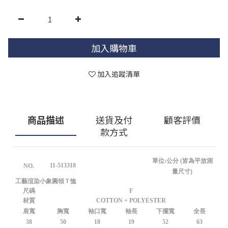
加入購物車
加入追蹤清單
商品描述
送貨及付
顧客評價
款方式
單位:公分 (皆為平放測
11-513318
NO.
量尺寸)
工藝渲染小象圓領Ｔ恤
尺碼
F
材質
COTTON + POLYESTER
肩寬
胸寬
袖口寬
袖長
下擺寬
全長
38
50
18
19
52
63