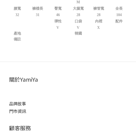
M
腰寬
褲檔長
臀寬
大腿寬
褲管寬
全長
32
31
46
28
28
104
彈性
口袋
內裡
配件
V
V
X
產地
韓國
備註
關於YamiYa
品牌故事
門市資訊
顧客服務