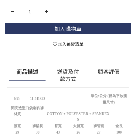
加入購物車
加入追蹤清單
商品描述
送貨及付
顧客評價
款方式
單位:公分 (皆為平放測
11-511322
NO.
量尺寸)
閃亮造型口袋喇叭褲
材質
COTTON + POLYESTER + SPANDEX
S
腰寬
褲檔長
臀寬
大腿寬
褲管寬
全長
29
30
43
26
27
100