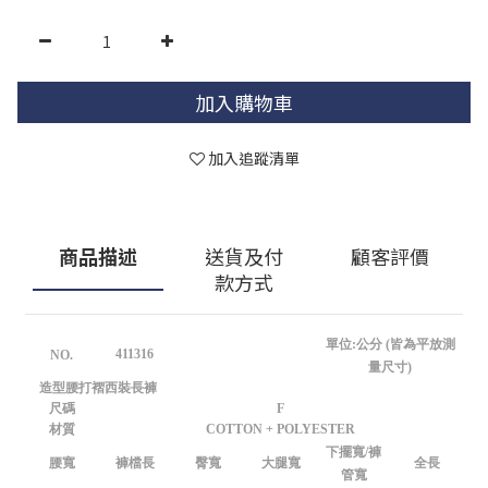
加入購物車
加入追蹤清單
商品描述
送貨及付
顧客評價
款方式
單位:公分 (皆為平放測
411316
NO.
量尺寸)
造型腰打褶西裝長褲
尺碼
F
材質
COTTON + POLYESTER
下擺寬/褲
腰寬
褲檔長
臀寬
大腿寬
全長
管寬