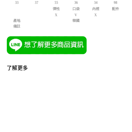
33
37
55
36
34
98
彈性
口袋
內裡
配件
X
V
X
產地
韓國
備註
了解更多