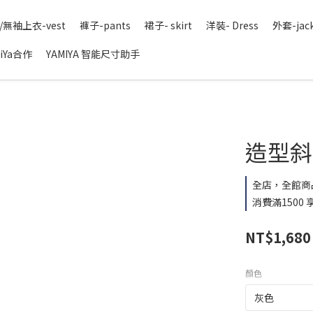
/無袖上衣-vest
褲子-pants
裙子- skirt
洋裝- Dress
外套-jac
iYa合作
YAMIYA 智能尺寸助手
造型斜領
全店，全館商
消費滿1500
NT$1,680
顏色