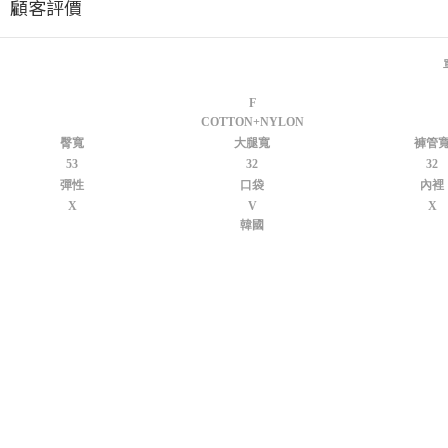
顧客評價
F
COTTON+NYLON
臀寬
大腿寬
褲管
53
32
32
彈性
口袋
內裡
X
V
X
韓國