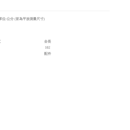
單位:公分 (皆為平放測量尺寸)
寬
全長
102
配件