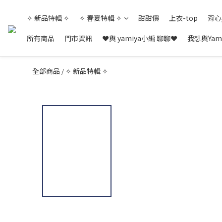
✧ 新品特輯 ✧
✧ 春夏特輯 ✧
甜甜價
上衣-top
背心
所有商品
門市資訊
❤與 yamiya小編 聊聊❤
我想與Yam
全部商品
✧ 新品特輯 ✧
/