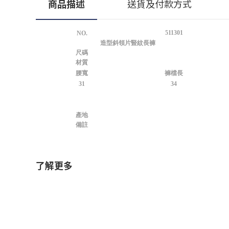
商品描述
送貨及付款方式
511301
NO.
造型斜領片豎紋長褲
尺碼
材質
腰寬
褲檔長
31
34
產地
備註
了解更多