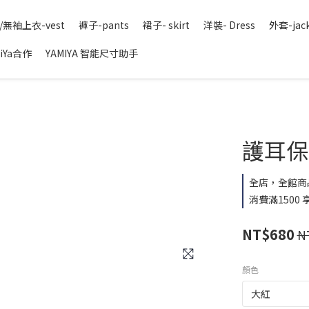
/無袖上衣-vest
褲子-pants
裙子- skirt
洋裝- Dress
外套-jac
iYa合作
YAMIYA 智能尺寸助手
護耳保暖
全店，全館商
消費滿1500
NT$680
N
顏色