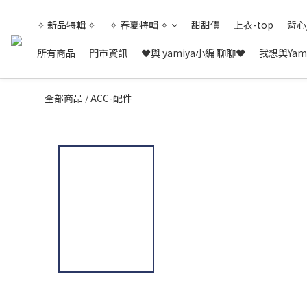
✧ 新品特輯 ✧
✧ 春夏特輯 ✧
甜甜價
上衣-top
背心
所有商品
門市資訊
❤與 yamiya小編 聊聊❤
我想與Yam
全部商品
ACC-配件
/