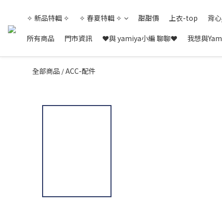
✧ 新品特輯 ✧
✧ 春夏特輯 ✧
甜甜價
上衣-top
背心
所有商品
門市資訊
❤與 yamiya小編 聊聊❤
我想與Yam
全部商品
ACC-配件
/