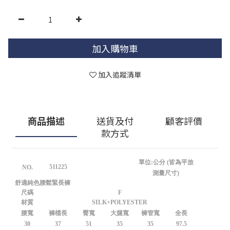
加入購物車
加入追蹤清單
商品描述
送貨及付
顧客評價
款方式
單位:公分 (皆為平放
511225
NO.
測量尺寸)
舒適純色腰鬆緊長褲
尺碼
F
材質
SILK+POLYESTER
腰寬
褲檔長
臀寬
大腿寬
褲管寬
全長
30
37
51
35
35
97.5