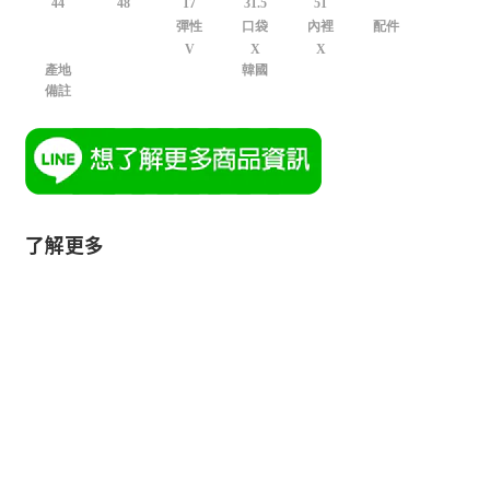
44
48
17
31.5
51
彈性
口袋
內裡
配件
V
X
X
產地
韓國
備註
了解更多