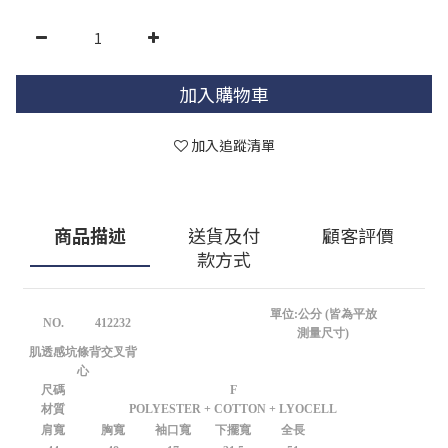
加入購物車
加入追蹤清單
商品描述
送貨及付
顧客評價
款方式
單位:公分 (皆為平放
NO.
412232
測量尺寸)
肌透感坑條背交叉背
心
尺碼
F
材質
POLYESTER + COTTON + LYOCELL
肩寬
胸寬
袖口寬
下擺寬
全長