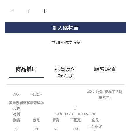
加入購物車
加入追蹤清單
商品描述
送貨及付
顧客評價
款方式
單位:公分 (皆為平放測
NO.
416224
量尺寸)
美胸接層單寧吊帶洋裝
尺碼
F
材質
COTTON + POLYESTER
胸寬
腰寬
臀寬
下擺寬
全長
114(不含
45
39
57
134