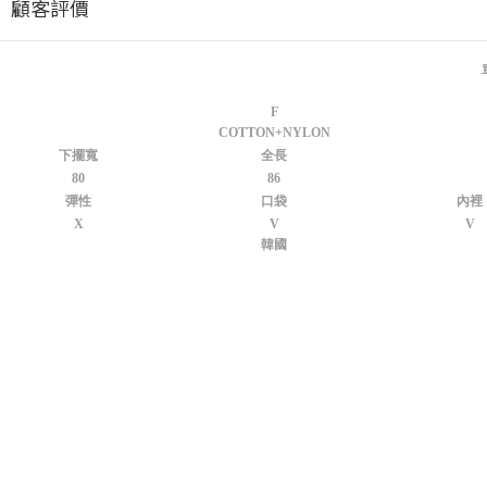
顧客評價
F
COTTON+NYLON
下擺寬
全長
80
86
彈性
口袋
內裡
X
V
V
韓國