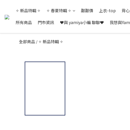
✧ 新品特輯 ✧
✧ 春夏特輯 ✧
甜甜價
上衣-top
背心
所有商品
門市資訊
❤與 yamiya小編 聊聊❤
我想與Yam
全部商品
✧ 新品特輯 ✧
/