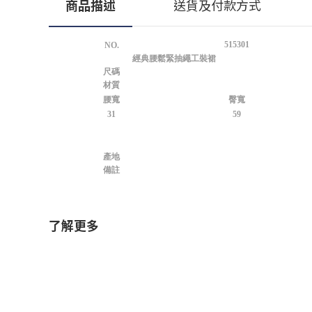
商品描述
送貨及付款方式
515301
NO.
經典腰鬆緊抽繩工裝裙
尺碼
材質
腰寬
臀寬
31
59
產地
備註
了解更多