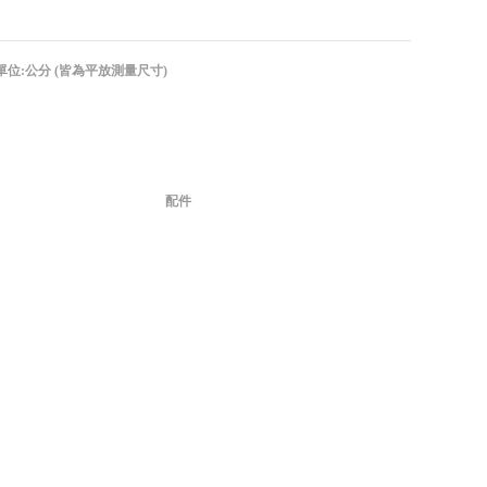
單位:公分 (皆為平放測量尺寸)
配件