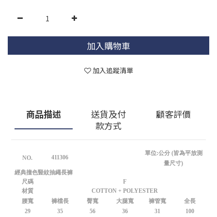
加入購物車
加入追蹤清單
商品描述
送貨及付
顧客評價
款方式
單位:公分 (皆為平放測
411306
NO.
量尺寸)
經典撞色豎紋抽繩長褲
尺碼
F
材質
COTTON + POLYESTER
腰寬
褲檔長
臀寬
大腿寬
褲管寬
全長
29
35
56
36
31
100