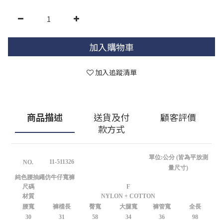
加入購物車
加入追蹤清單
商品描述
送貨及付
顧客評價
款方式
單位:公分 (皆為平放測
11-511326
NO.
量尺寸)
純色腰抽繩仿牛仔寬褲
尺碼
F
材質
NYLON + COTTON
腰寬
褲檔長
臀寬
大腿寬
褲管寬
全長
30
31
58
34
36
98