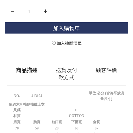
加入購物車
加入追蹤清單
商品描述
送貨及付
顧客評價
款方式
單位:公分 (皆為平放測
NO.
413104
量尺寸)
簡約木耳袖側抽皺上衣
尺碼
F
材質
COTTON
肩寬
胸寬
袖口寬
下擺寬
全長
70
59
20
60
67