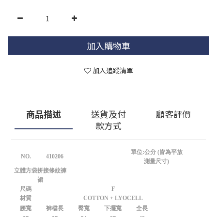
加入購物車
加入追蹤清單
商品描述
送貨及付
顧客評價
款方式
單位:公分 (皆為平放
NO.
410206
測量尺寸)
立體方袋拼接條紋褲
裙
尺碼
F
材質
COTTON + LYOCELL
腰寬
褲檔長
臀寬
下擺寬
全長