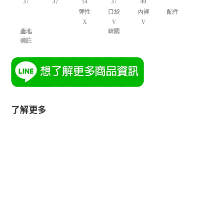
37
37
54
37
40
彈性
口袋
內裡
配件
X
V
V
產地
韓國
備註
了解更多