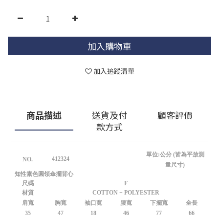
加入購物車
加入追蹤清單
商品描述
送貨及付
顧客評價
款方式
單位:公分 (皆為平放測
412324
NO.
量尺寸)
知性素色圓領傘擺背心
尺碼
F
材質
COTTON + POLYESTER
肩寬
胸寬
袖口寬
腰寬
下擺寬
全長
35
47
18
46
77
66