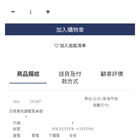
加入購物車
加入追蹤清單
商品描述
送貨及付
顧客評價
款方式
單位:公分 (皆為平放
515207
NO.
測量尺寸)
百搭素色腰鬆緊傘裙
＊
尺碼
F
材質
POLYESTER +COTTON
腰寬
臀寬
下擺寬
全長