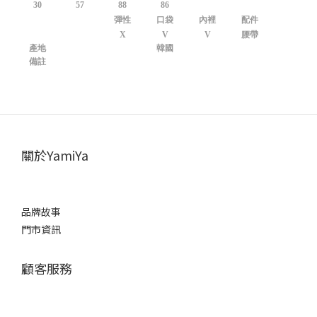
30
57
88
86
彈性
口袋
內裡
配件
X
V
V
腰帶
產地
韓國
備註
關於YamiYa
品牌故事
門市資訊
顧客服務