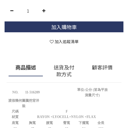
加入購物車
加入追蹤清單
商品描述
送貨及付
顧客評價
款方式
單位:公分 (皆為平放
NO.
11-516209
測量尺寸)
渡假幾何圖騰挖背洋
裝
尺碼
F
材質
RAYON +LYOCELL+NYLON +FLAX
肩寬
胸寬
腰寬
臀寬
下擺寬
全長