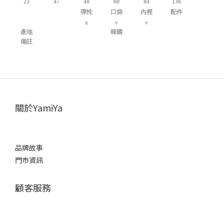
23
47
48
60
84
136
彈性
口袋
內裡
配件
x
v
v
產地
韓國
備註
關於YamiYa
品牌故事
門市資訊
顧客服務