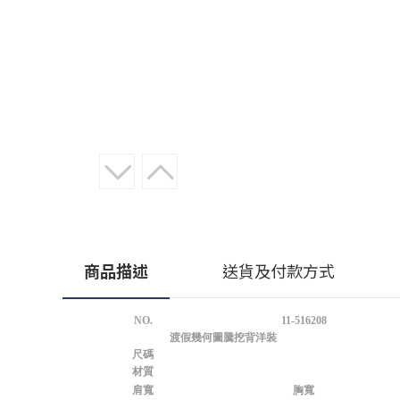
商品描述
送貨及付款方式
NO.
11-516208
渡假幾何圖騰挖背洋裝
尺碼
材質
肩寬
胸寬