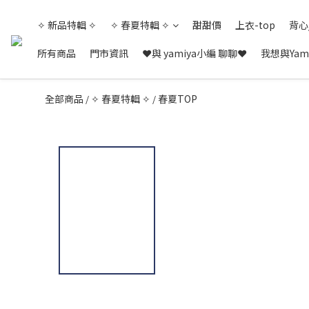
✧ 新品特輯 ✧
✧ 春夏特輯 ✧
甜甜價
上衣-top
背心
所有商品
門市資訊
❤與 yamiya小編 聊聊❤
我想與Yam
全部商品
✧ 春夏特輯 ✧
春夏TOP
/
/