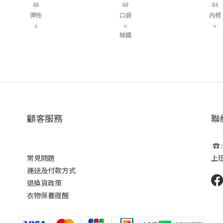
48
60
84
彈性
口袋
內裡
x
v
v
韓國
顧客服務
聯
☎ :
常見問題
上班時
運送及付款方式
退換貨政策
衣物保養提醒