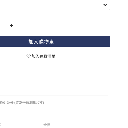
加入購物車
加入追蹤清單
單位:公分 (皆為平放測量尺寸)
寬
全長