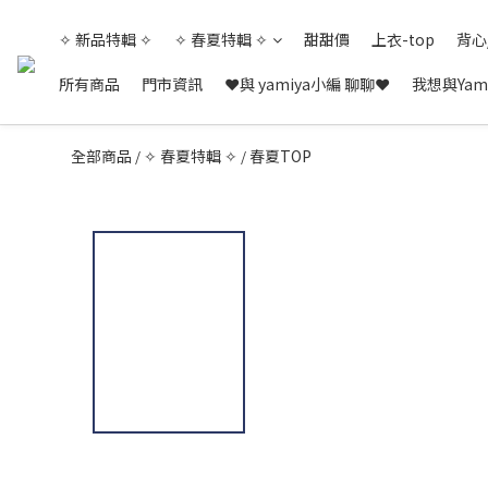
✧ 新品特輯 ✧
✧ 春夏特輯 ✧
甜甜價
上衣-top
背心
所有商品
門市資訊
❤與 yamiya小編 聊聊❤
我想與Yam
全部商品
✧ 春夏特輯 ✧
春夏TOP
/
/