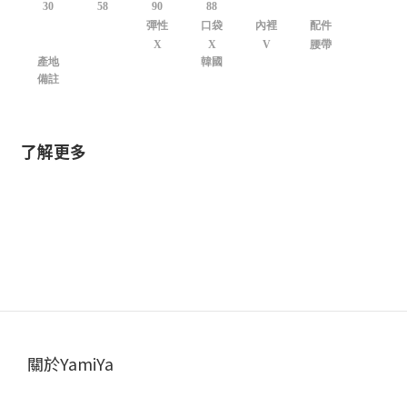
30
58
90
88
彈性
口袋
內裡
配件
X
X
V
腰帶
產地
韓國
備註
了解更多
關於YamiYa