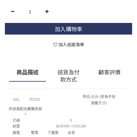
加入購物車
加入追蹤清單
商品描述
送貨及付
顧客評價
款方式
單位:公分 (皆為平放
515212
NO.
測量尺寸)
民俗風配色圖騰長裙
＊
尺碼
F
材質
RAYON +NYLON
腰寬
臀寬
下擺寬
全長