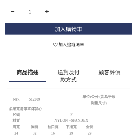
加入購物車
加入追蹤清單
商品描述
送貨及付
顧客評價
款方式
單位:公分 (皆為平放
512309
NO.
測量尺寸)
柔感寬肩帶罩杯背心
尺碼
F
材質
NYLON +SPANDEX
肩寬
胸寬
袖口寬
下擺寬
全長
24
32
16
29
29