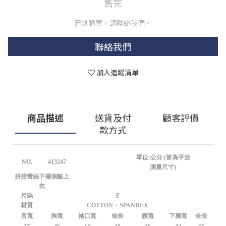
售完
若想購買，請聯絡我們。
聯絡我們
加入追蹤清單
商品描述
送貨及付
顧客評價
款方式
單位:公分 (皆為平放
NO.
413247
測量尺寸)
拼接蕾絲下擺側皺上
衣
尺碼
F
材質
COTTON + SPANDEX
肩寬
胸寬
袖口寬
袖長
腰寬
下擺寬
全長